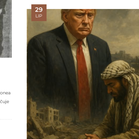
29
LIP
m
ponea
učuje