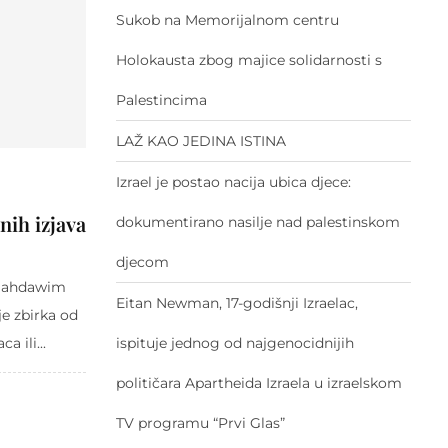
Sukob na Memorijalnom centru
Holokausta zbog majice solidarnosti s
Palestincima
LAŽ KAO JEDINA ISTINA
Izrael je postao nacija ubica djece:
nih izjava
dokumentirano nasilje nad palestinskom
djecom
 Mahdawim
Eitan Newman, 17-godišnji Izraelac,
je zbirka od
a ili...
ispituje jednog od najgenocidnijih
političara Apartheida Izraela u izraelskom
TV programu “Prvi Glas”