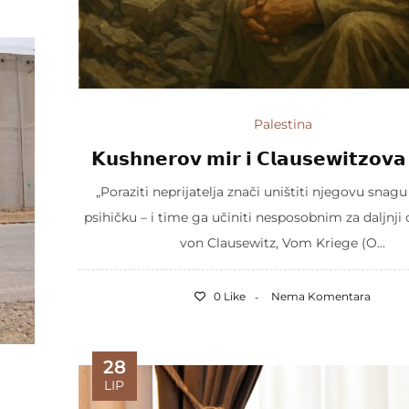
Palestina
𝗞𝘂𝘀𝗵𝗻𝗲𝗿𝗼𝘃 𝗺𝗶𝗿 𝗶 𝗖𝗹𝗮𝘂𝘀𝗲𝘄𝗶𝘁𝘇𝗼𝘃𝗮 
„Poraziti neprijatelja znači uništiti njegovu snagu 
psihičku – i time ga učiniti nesposobnim za daljnji o
von Clausewitz, Vom Kriege (O...
0 Like
Nema Komentara
28
LIP