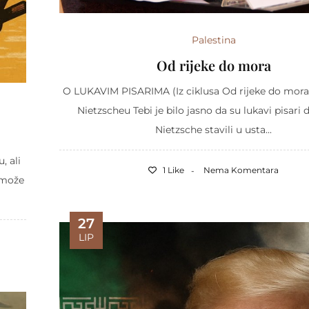
Palestina
Od rijeke do mora
O LUKAVIM PISARIMA (Iz ciklusa Od rijeke do mora
Nietzscheu Tebi je bilo jasno da su lukavi pisari 
Nietzsche stavili u usta...
, ali
1 Like
Nema Komentara
a može
27
LIP