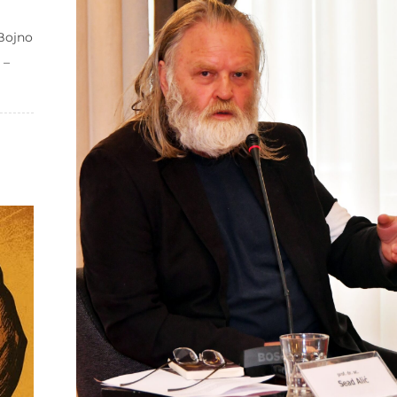
 Bojno
 –