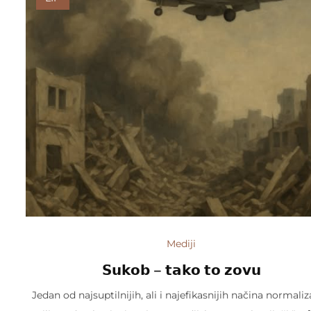
Mediji
𝗦𝘂𝗸𝗼𝗯 – 𝘁𝗮𝗸𝗼 𝘁𝗼 𝘇𝗼𝘃𝘂
Jedan od najsuptilnijih, ali i najefikasnijih načina normaliz