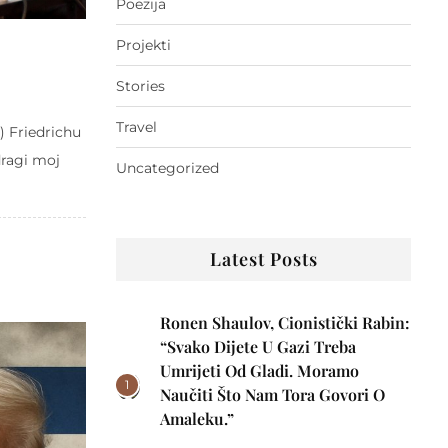
Poezija
Projekti
Stories
Travel
) Friedrichu
dragi moj
Uncategorized
Latest Posts
Ronen Shaulov, Cionistički Rabin:
“Svako Dijete U Gazi Treba
Umrijeti Od Gladi. Moramo
1
Naučiti Što Nam Tora Govori O
Amaleku.”