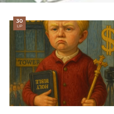
30
LIP