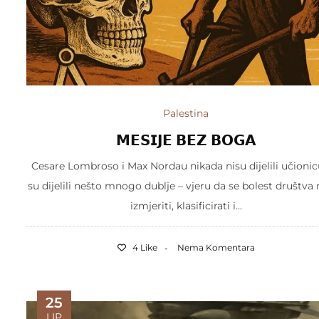
Palestina
𝗠𝗘𝗦𝗜𝗝𝗘 𝗕𝗘𝗭 𝗕𝗢𝗚𝗔
Cesare Lombroso i Max Nordau nikada nisu dijelili učionicu
su dijelili nešto mnogo dublje – vjeru da se bolest društv
izmjeriti, klasificirati i...
4 Like
Nema Komentara
25
LIP