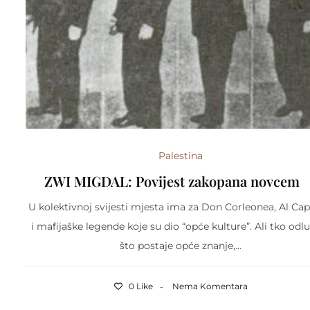
Palestina
ZWI MIGDAL: Povijest zakopana novce
U kolektivnoj svijesti mjesta ima za Don Corleonea, Al Ca
i mafijaške legende koje su dio “opće kulture”. Ali tko odl
što postaje opće znanje,...
0 Like
Nema Komentara