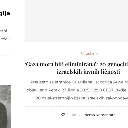
𝗶𝗷𝗮
erni
reće i
Palestina
‘Gaza mora biti eliminirana’: 20 genocid
izraelskih javnih ličnosti
Preuzeto sa stranice Guardiana , autorica Arwa
objavljeno Petak, 27. lipnja 2025., 12:00 CEST Ovdje 
20 najekstremnijih izjava izraelskih zakonodavac
1 Like
Nema Komentara