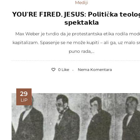
Mediji
𝗬𝗢𝗨’𝗥𝗘 𝗙𝗜𝗥𝗘𝗗, 𝗝𝗘𝗦𝗨𝗦: 𝗣𝗼𝗹𝗶𝘁𝗶č𝗸𝗮 𝘁𝗲𝗼𝗹𝗼𝗴
𝘀𝗽𝗲𝗸𝘁𝗮𝗸𝗹𝗮
Max Weber je tvrdio da je protestantska etika rodila mod
kapitalizam. Spasenje se ne može kupiti – ali ga, uz malo s
puno rada,...
0 Like
Nema Komentara
29
LIP