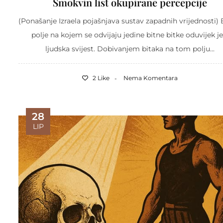
Smokvin list okupirane percepcije
(Ponašanje Izraela pojašnjava sustav zapadnih vrijednosti)
polje na kojem se odvijaju jedine bitne bitke oduvijek je
ljudska svijest. Dobivanjem bitaka na tom polju...
2 Like
Nema Komentara
28
LIP