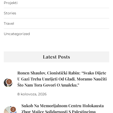
Projekti
Stories
Travel
Uncategorized
Latest Posts
Ronen Shaulov, Cionistički Rabin: “Svako Dijete
U Gazi Treba Umrijeti Od Gladi. Moramo Naučiti
1
Što Nam Tora Govori O Amaleku.”
8 kolovoza, 2026
Sukob Na Memorijalnom Centru Holokausta
2
Zbog Majice Solidarnosti S Palestincima