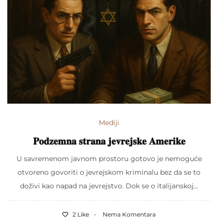
Mediji
𝐏𝐨𝐝𝐳𝐞𝐦𝐧𝐚 𝐬𝐭𝐫𝐚𝐧𝐚 𝐣𝐞𝐯𝐫𝐞𝐣𝐬𝐤𝐞 𝐀𝐦𝐞𝐫𝐢𝐤𝐞
U savremenom javnom prostoru gotovo je nemoguće
otvoreno govoriti o jevrejskom kriminalu bez da se to
doživi kao napad na jevrejstvo. Dok se o italijanskoj...
2 Like
Nema Komentara