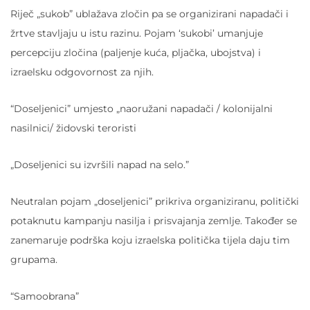
Riječ „sukob” ublažava zločin pa se organizirani napadači i
žrtve stavljaju u istu razinu. Pojam ‘sukobi’ umanjuje
percepciju zločina (paljenje kuća, pljačka, ubojstva) i
izraelsku odgovornost za njih.
“Doseljenici” umjesto „naoružani napadači / kolonijalni
nasilnici/ židovski teroristi
„Doseljenici su izvršili napad na selo.”
Neutralan pojam „doseljenici” prikriva organiziranu, politički
potaknutu kampanju nasilja i prisvajanja zemlje. Također se
zanemaruje podrška koju izraelska politička tijela daju tim
grupama.
“Samoobrana”