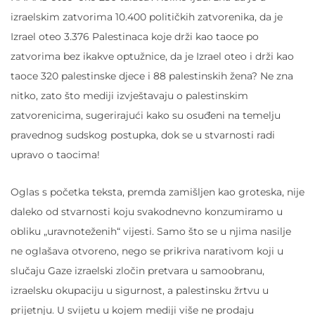
izraelskim zatvorima 10.400 političkih zatvorenika, da je
Izrael oteo 3.376 Palestinaca koje drži kao taoce po
zatvorima bez ikakve optužnice, da je Izrael oteo i drži kao
taoce 320 palestinske djece i 88 palestinskih žena? Ne zna
nitko, zato što mediji izvještavaju o palestinskim
zatvorenicima, sugerirajući kako su osuđeni na temelju
pravednog sudskog postupka, dok se u stvarnosti radi
upravo o taocima!
Oglas s početka teksta, premda zamišljen kao groteska, nije
daleko od stvarnosti koju svakodnevno konzumiramo u
obliku „uravnoteženih“ vijesti. Samo što se u njima nasilje
ne oglašava otvoreno, nego se prikriva narativom koji u
slučaju Gaze izraelski zločin pretvara u samoobranu,
izraelsku okupaciju u sigurnost, a palestinsku žrtvu u
prijetnju. U svijetu u kojem mediji više ne prodaju