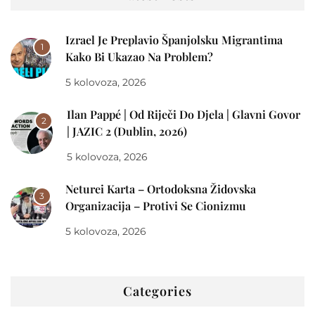
Izrael Je Preplavio Španjolsku Migrantima
1
Kako Bi Ukazao Na Problem?
5 kolovoza, 2026
Ilan Pappé | Od Riječi Do Djela | Glavni Govor
2
| JAZIC 2 (Dublin, 2026)
5 kolovoza, 2026
Neturei Karta – Ortodoksna Židovska
3
Organizacija – Protivi Se Cionizmu
5 kolovoza, 2026
Categories