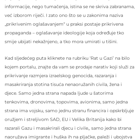
informacije, nego tumačenja, istina se ne skriva zabranama,
već izborom riječi. I zato ono što se u zakonima naziva
„prikrivenim oglašavanjem“ u praksi postaje prikrivena
propaganda – oglašavanje ideologije koja određuje tko
smije ubijati nekažnjeno, a tko mora umirati u tišini.
Kad sljedećeg puta kliknete na rubriku ‘Rat u Gazi’ na bilo
kojem portalu, znajte da vam se prodaje narativ koji služi za
prikrivanje razmjera izraelskog genocida, razaranja i
masakriranja stotina tisuća nenaoružanih civila, žena i
djece. Samo jedna strana napada ljude u šatorima
tenkovima, dronovima, topovima, avionima, samo jedna
strana ima vojsku, samo jednu stranu financira i opskrbljuje
oružjem i streljivom SAD, EU i Velika Britanija kako bi
razarali Gazu i masakrirali djecu i civile,, samo jedna strana
naoružava imigrante i huška ih na pljačke, paleži i ubojstva