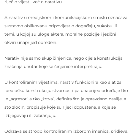
riječ o vijesti, već o narativu.
A narativ u medijskom i komunikacijskom smislu označava
sustavno oblikovanu pripovijest o događaju, sukobu ili
temi, u kojoj su uloge aktera, moralne pozicije i jezični
okviri unaprijed određeni.
Narativ nije samo skup činjenica, nego cijela konstrukcija
značenja unutar koje se činjenice interpretiraju.
U kontroliranim vijestima, narativ funkcionira kao alat za
ideološku konstrukciju stvarnosti pa unaprijed određuje tko
je „agresor“ a tko „žrtva“, definira što je opravdano nasilje, a
što zločin, propisuje koje su riječi dopuštene, a koje se
izbjegavaju ili zabranjuju.
Održava se strogo kontroliranim izborom imenica, pridjeva,