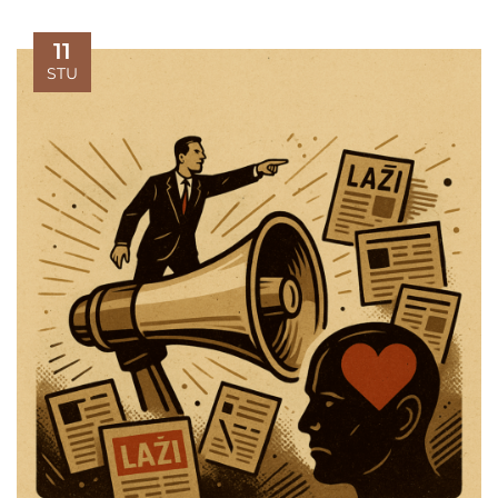
11
STU