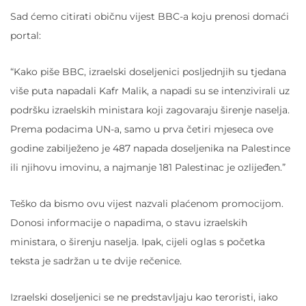
Sad ćemo citirati običnu vijest BBC-a koju prenosi domaći
portal:
“Kako piše BBC, izraelski doseljenici posljednjih su tjedana
više puta napadali Kafr Malik, a napadi su se intenzivirali uz
podršku izraelskih ministara koji zagovaraju širenje naselja.
Prema podacima UN-a, samo u prva četiri mjeseca ove
godine zabilježeno je 487 napada doseljenika na Palestince
ili njihovu imovinu, a najmanje 181 Palestinac je ozlijeđen.”
Teško da bismo ovu vijest nazvali plaćenom promocijom.
Donosi informacije o napadima, o stavu izraelskih
ministara, o širenju naselja. Ipak, cijeli oglas s početka
teksta je sadržan u te dvije rečenice.
Izraelski doseljenici se ne predstavljaju kao teroristi, iako