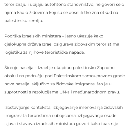
teroriziraju i ubijaju autohtono stanovništvo, ne govori se o
njima kao o židovima koji su se doselili tko zna otkud na
palestinsku zemlju.
Podrška izraelskih ministara – jasno ukazuje kako
cjelokupna država Izrael osigurava židovskim teroristima
logistiku za njihove terorističke napade.
Širenje naselja – Izrael je okupirao palestinsku Zapadnu
obalu i na području pod Palestinskom samoupravom grade
nova naselja isključivo za židovske imigrante, što je u
suprotnosti s rezolucijama UN-a i međunarodnom pravu.
Izostavljanje konteksta, izbjegavanje imenovanja židovskih
imigranata teroristima i ubojicama, izbjegavanje osude
izjava i stavova izraelskih ministara govori kako ipak nije