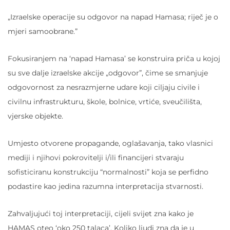
„Izraelske operacije su odgovor na napad Hamasa; riječ je o
mjeri samoobrane.”
Fokusiranjem na ‘napad Hamasa’ se konstruira priča u kojoj
su sve dalje izraelske akcije „odgovor”, čime se smanjuje
odgovornost za nesrazmjerne udare koji ciljaju civile i
civilnu infrastrukturu, škole, bolnice, vrtiće, sveučilišta,
vjerske objekte.
Umjesto otvorene propagande, oglašavanja, tako vlasnici
mediji i njihovi pokrovitelji i/ili financijeri stvaraju
sofisticiranu konstrukciju “normalnosti” koja se perfidno
podastire kao jedina razumna interpretacija stvarnosti.
Zahvaljujući toj interpretaciji, cijeli svijet zna kako je
HAMAS oteo ‘oko 250 talaca’. Koliko ljudi zna da je u