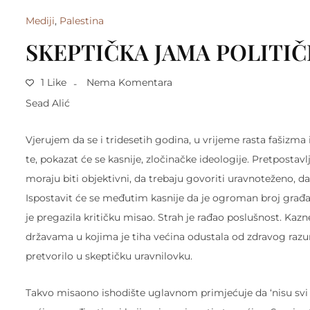
Mediji
,
Palestina
SKEPTIČKA JAMA POLITI
1 Like
Nema Komentara
Sead Alić
Vjerujem da se i tridesetih godina, u vrijeme rasta fašizma
te, pokazat će se kasnije, zločinačke ideologije. Pretpostavl
moraju biti objektivni, da trebaju govoriti uravnoteženo, 
Ispostavit će se međutim kasnije da je ogroman broj građa
je pregazila kritičku misao. Strah je rađao poslušnost. Kaz
državama u kojima je tiha većina odustala od zdravog razu
pretvorilo u skeptičku uravnilovku.
Takvo misaono ishodište uglavnom primjećuje da ‘nisu svi faši