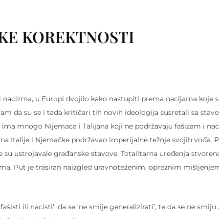
ČKE KOREKTNOSTI
 i nacizma, u Europi dvojilo kako nastupiti prema nacijama koje su
jam da su se i tada kritičari tih novih ideologija susretali sa sta
da ima mnogo Nijemaca i Talijana koji ne podržavaju fašizam i na
na Italije i Njemačke podržavao imperijalne težnje svojih vođa.
ne su ustrojavale građanske stavove. Totalitarna uređenja stvoren
ma. Put je trasiran naizgled uravnoteženim, opreznim mišljenjem
sti ili nacisti’, da se ‘ne smije generalizirati’, te da se ne smiju