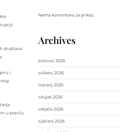
Nema komentara za prikaz.
ndno
tuaciji
Archives
nih društava
a.
kolovoz 2026
iru i
svibanj 2026
ečnog
travanj 2026
ožujak 2026
tanja
veljača 2026
im u pravilu
siječanj 2026