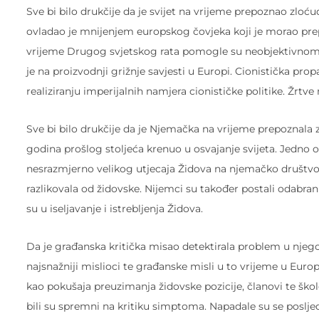
Sve bi bilo drukčije da je svijet na vrijeme prepoznao zloć
ovladao je mnijenjem europskog čovjeka koji je morao prep
vrijeme Drugog svjetskog rata pomogle su neobjektivnom tu
je na proizvodnji grižnje savjesti u Europi. Cionistička pro
realiziranju imperijalnih namjera cionističke politike. Žrt
Sve bi bilo drukčije da je Njemačka na vrijeme prepoznala z
godina prošlog stoljeća krenuo u osvajanje svijeta. Jedno od
nesrazmjerno velikog utjecaja Židova na njemačko društvo i 
razlikovala od židovske. Nijemci su također postali odabrani
su u iseljavanje i istrebljenja Židova.
Da je građanska kritička misao detektirala problem u njegov
najsnažniji mislioci te građanske misli u to vrijeme u Europ
kao pokušaja preuzimanja židovske pozicije, članovi te šk
bili su spremni na kritiku simptoma. Napadale su se posljedi