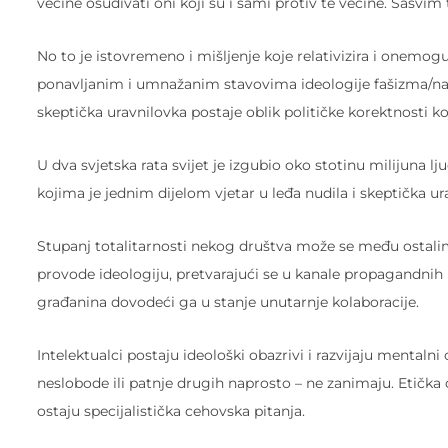
većine osuđivati oni koji su i sami protiv te većine. Sasvim
No to je istovremeno i mišljenje koje relativizira i onemo
ponavljanim i umnažanim stavovima ideologije fašizma/nacizm
skeptička uravnilovka postaje oblik političke korektnosti koji
U dva svjetska rata svijet je izgubio oko stotinu milijuna lj
kojima je jednim dijelom vjetar u leđa nudila i skeptička u
Stupanj totalitarnosti nekog društva može se među ostali
provode ideologiju, pretvarajući se u kanale propagandnih
građanina dovodeći ga u stanje unutarnje kolaboracije.
Intelektualci postaju ideološki obazrivi i razvijaju mental
neslobode ili patnje drugih naprosto – ne zanimaju. Etička 
ostaju specijalistička cehovska pitanja.