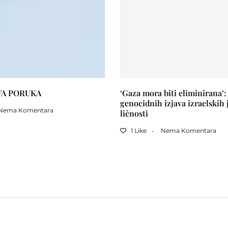
VA PORUKA
‘Gaza mora biti eliminirana’:
genocidnih izjava izraelskih 
Nema Komentara
ličnosti
1 Like
Nema Komentara