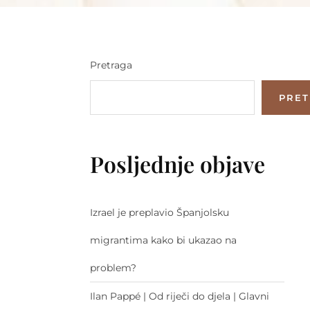
Pretraga
PRE
Posljednje objave
Izrael je preplavio Španjolsku
migrantima kako bi ukazao na
problem?
Ilan Pappé | Od riječi do djela | Glavni