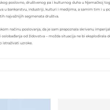
idovskog poslovno, društvenog pa i kulturnog duha u Njemačkoj t
u bankarstvu, industriji, kulturi i medijima, a samim tim i u pol
tih najvažnijih segmenata društva.
idovskom načinu poslovanja, da je sam prepoznala skrivenu imperija
oslobađanja od židovstva – možda situacija ne bi eksplodirala d
o istraživati uzroke.