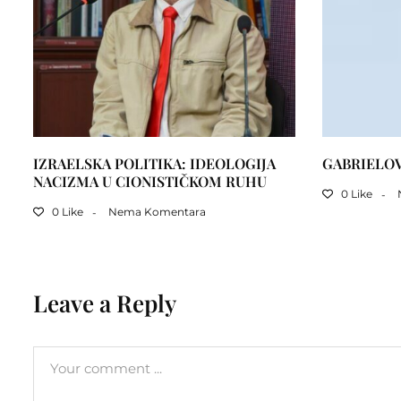
IZRAELSKA POLITIKA: IDEOLOGIJA
GABRIELO
NACIZMA U CIONISTIČKOM RUHU
0 Like
0 Like
Nema Komentara
Leave a Reply