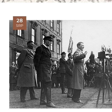
28
SRP