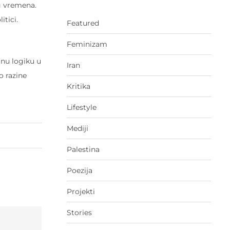
og vremena.
itici.
Featured
Feminizam
lnu logiku u
Iran
o razine
Kritika
Lifestyle
Mediji
Palestina
Poezija
Projekti
Stories