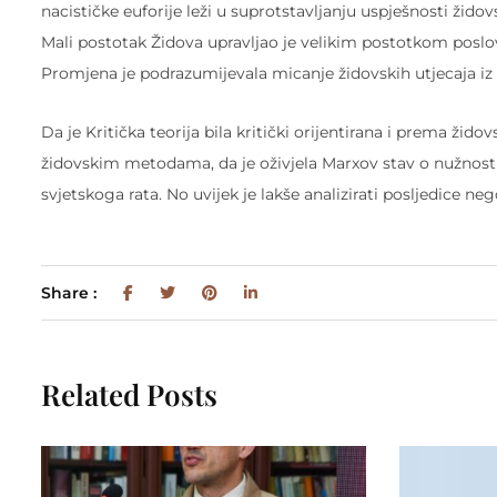
nacističke euforije leži u suprotstavljanju uspješnosti ž
Mali postotak Židova upravljao je velikim postotkom poslova 
Promjena je podrazumijevala micanje židovskih utjecaja iz 
Da je Kritička teorija bila kritički orijentirana i prema ž
židovskim metodama, da je oživjela Marxov stav o nužnosti 
svjetskoga rata. No uvijek je lakše analizirati posljedice neg
Share :
Related Posts