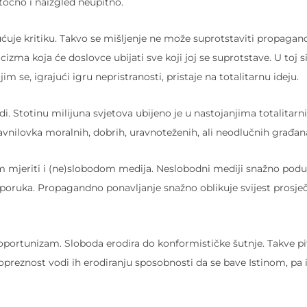
 točno i naizgled neupitno.
gućuje kritiku. Takvo se mišljenje ne može suprotstaviti propaga
a koja će doslovce ubijati sve koji joj se suprotstave. U toj si
m se, igrajući igru nepristranosti, pristaje na totalitarnu ideju.
udi. Stotinu milijuna svjetova ubijeno je u nastojanjima totalitar
ravnilovka moralnih, dobrih, uravnoteženih, ali neodlučnih građan
m mjeriti i (ne)slobodom medija. Neslobodni mediji snažno podup
 poruka. Propagandno ponavljanje snažno oblikuje svijest prosj
ni oportunizam. Sloboda erodira do konformističke šutnje. Takve pi
opreznost vodi ih erodiranju sposobnosti da se bave Istinom, pa 