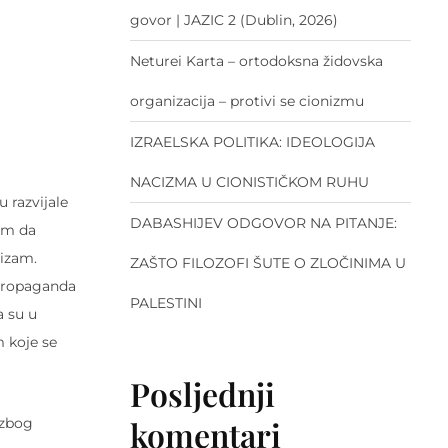
govor | JAZIC 2 (Dublin, 2026)
Neturei Karta – ortodoksna židovska
organizacija – protivi se cionizmu
IZRAELSKA POLITIKA: IDEOLOGIJA
NACIZMA U CIONISTIČKOM RUHU
 razvijale
DABASHIJEV ODGOVOR NA PITANJE:
vom da
cizam.
ZAŠTO FILOZOFI ŠUTE O ZLOČINIMA U
 Propaganda
PALESTINI
a su u
 koje se
Posljednji
komentari
 zbog