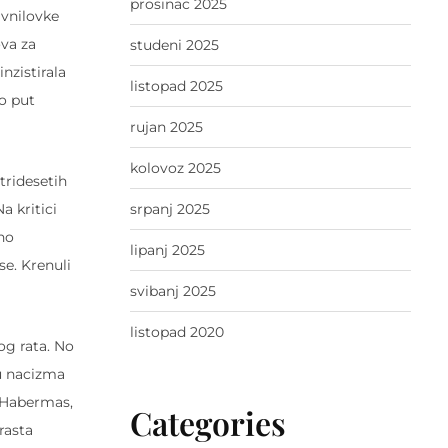
prosinac 2025
avnilovke
ova za
studeni 2025
nzistirala
listopad 2025
lo put
rujan 2025
kolovoz 2025
tridesetih
a kritici
srpanj 2025
tno
lipanj 2025
se. Krenuli
svibanj 2025
listopad 2020
og rata. No
ku nacizma
i Habermas,
Categories
rasta