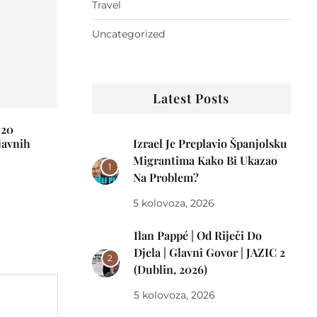
Travel
Uncategorized
Latest Posts
 20
javnih
Izrael Je Preplavio Španjolsku
Migrantima Kako Bi Ukazao
1
Na Problem?
5 kolovoza, 2026
Ilan Pappé | Od Riječi Do
Djela | Glavni Govor | JAZIC 2
2
(Dublin, 2026)
5 kolovoza, 2026