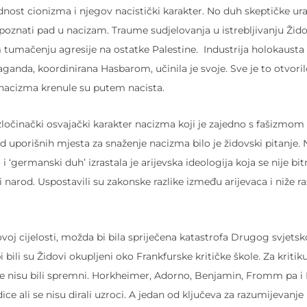
udnost cionizma i njegov nacistički karakter. No duh skeptičke ur
oznati pad u nacizam. Traume sudjelovanja u istrebljivanju Žid
mačenju agresije na ostatke Palestine. Industrija holokausta i
paganda, koordinirana Hasbarom, učinila je svoje. Sve je to otvori
ve nacizma krenule su putem nacista.
ločinački osvajački karakter nacizma koji je zajedno s fašizmom 
 uporišnih mjesta za snaženje nacizma bilo je židovski pitanje. N
‘germanski duh’ izrastala je arijevska ideologija koja se nije bi
 narod. Uspostavili su zakonske razlike između arijevaca i niže ra
oj cijelosti, možda bi bila spriječena katastrofa Drugog svjetsk
i bili su Židovi okupljeni oko Frankfurske kritičke škole. Za kriti
ole nisu bili spremni. Horkheimer, Adorno, Benjamin, Fromm pa 
ce ali se nisu dirali uzroci. A jedan od ključeva za razumijevanje 