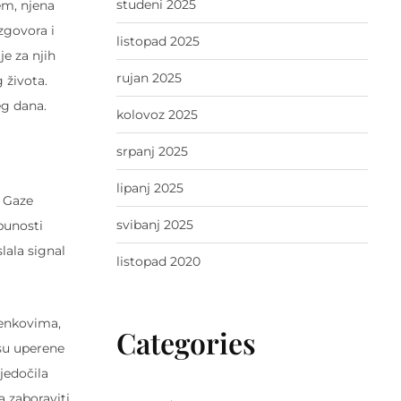
studeni 2025
em, njena
azgovora i
listopad 2025
e za njih
rujan 2025
 života.
eg dana.
kolovoz 2025
srpanj 2025
lipanj 2025
a Gaze
svibanj 2025
punosti
lala signal
listopad 2020
tenkovima,
Categories
 su uperene
jedočila
a zaboraviti