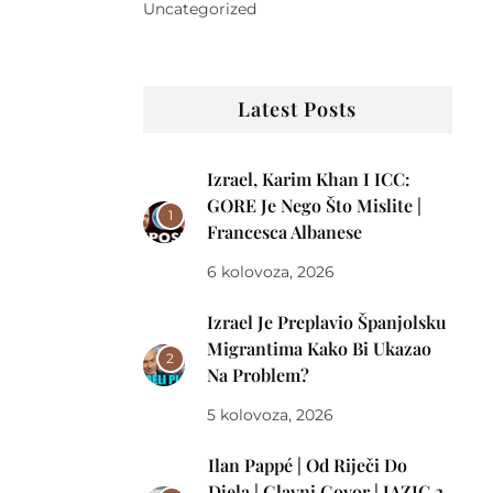
Uncategorized
Latest Posts
Izrael, Karim Khan I ICC:
GORE Je Nego Što Mislite |
1
Francesca Albanese
6 kolovoza, 2026
Izrael Je Preplavio Španjolsku
Migrantima Kako Bi Ukazao
2
Na Problem?
5 kolovoza, 2026
Ilan Pappé | Od Riječi Do
Djela | Glavni Govor | JAZIC 2