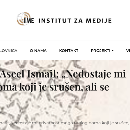
LOVNICA
O NAMA
KONTAKT
PROJEKTI
V
Aseel Ismail: „Nedostaje mi
a koji je srušen, ali se
ail: „Nedostaje mi privatnost moga toplog doma koji je srušen, a