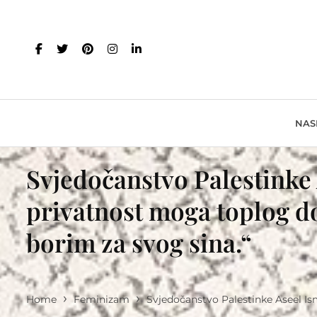
NAS
Svjedočanstvo Palestinke 
privatnost moga toplog dom
borim za svog sina.“
›
›
Home
Feminizam
Svjedočanstvo Palestinke Aseel Ism