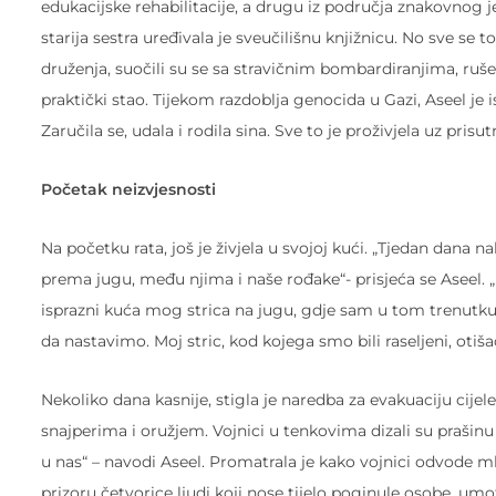
edukacijske rehabilitacije, a drugu iz područja znakovnog j
starija sestra uređivala je sveučilišnu knjižnicu. No sve se
druženja, suočili su se sa stravičnim bombardiranjima, ruš
praktički stao. Tijekom razdoblja genocida u Gazi, Aseel je 
Zaručila se, udala i rodila sina. Sve to je proživjela uz pris
Početak neizvjesnosti
Na početku rata, još je živjela u svojoj kući. „Tjedan dana n
prema jugu, među njima i naše rođake“- prisjeća se Aseel. 
isprazni kuća mog strica na jugu, gdje sam u tom trenutku 
da nastavimo. Moj stric, kod kojega smo bili raseljeni, otiš
Nekoliko dana kasnije, stigla je naredba za evakuaciju cij
snajperima i oružjem. Vojnici u tenkovima dizali su prašinu
u nas“ – navodi Aseel. Promatrala je kako vojnici odvode ml
prizoru četvorice ljudi koji nose tijelo poginule osobe, um