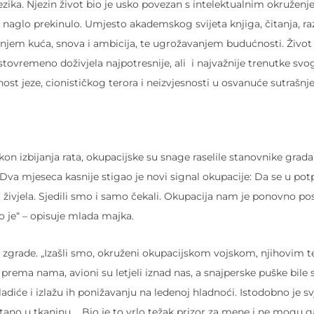
ezika. Njezin život bio je usko povezan s intelektualnim okruženj
 to naglo prekinulo. Umjesto akademskog svijeta knjiga, čitanja, r
enjem kuća, snova i ambicija, te ugrožavanjem budućnosti. Život j
istovremeno doživjela najpotresnije, ali i najvažnije trenutke svog
utnost jeze, cionističkog terora i neizvjesnosti u osvanuće sutrašnj
akon izbijanja rata, okupacijske su snage raselile stanovnike grad
„Dva mjeseca kasnije stigao je novi signal okupacije: Da se u pot
živjela. Sjedili smo i samo čekali. Okupacija nam je ponovno pos
ao je“ – opisuje mlada majka.
ele zgrade. „Izašli smo, okruženi okupacijskom vojskom, njihovim 
 prema nama, avioni su letjeli iznad nas, a snajperske puške bile
adiće i izlažu ih ponižavanju na ledenoj hladnoći. Istodobno je sv
otano u tkaninu. „Bio je to vrlo težak prizor za mene i ne mogu g