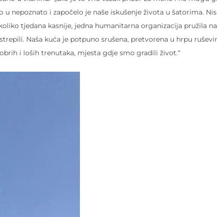
mo u nepoznato i započelo je naše iskušenje života u šatorima. Ni
oliko tjedana kasnije, jedna humanitarna organizacija pružila n
trepili. Naša kuća je potpuno srušena, pretvorena u hrpu rušev
brih i loših trenutaka, mjesta gdje smo gradili život.“