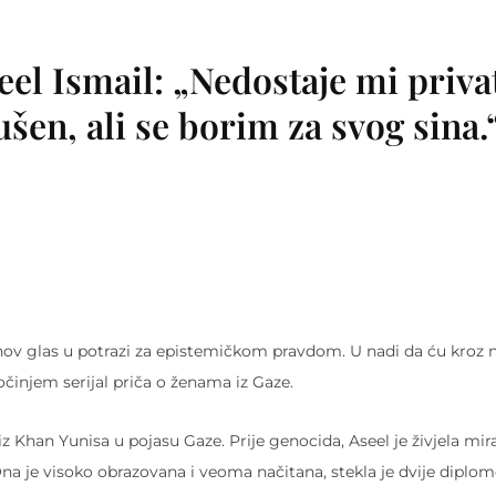
eel Ismail: „Nedostaje mi priva
šen, ali se borim za svog sina.
njihov glas u potrazi za epistemičkom pravdom. U nadi da ću kroz 
počinjem serijal priča o ženama iz Gaze.
iz Khan Yunisa u pojasu Gaze. Prije genocida, Aseel je živjela mir
a je visoko obrazovana i veoma načitana, stekla je dvije diplome