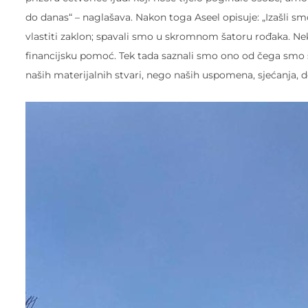
do danas“ – naglašava. Nakon toga Aseel opisuje: „Izašli s
vlastiti zaklon; spavali smo u skromnom šatoru rođaka. Nek
financijsku pomoć. Tek tada saznali smo ono od čega smo s
naših materijalnih stvari, nego naših uspomena, sjećanja, do