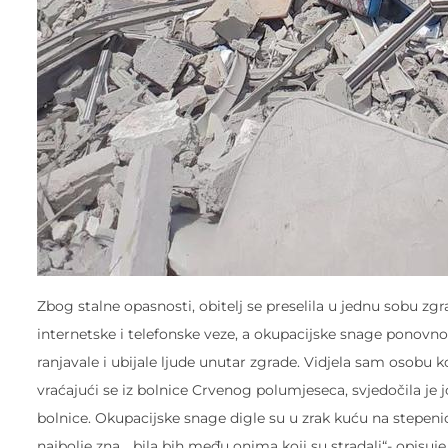
Zbog stalne opasnosti, obitelj se preselila u jednu sobu z
internetske i telefonske veze, a okupacijske snage ponovn
ranjavale i ubijale ljude unutar zgrade. Vidjela sam osobu 
vraćajući se iz bolnice Crvenog polumjeseca, svjedočila je 
bolnice. Okupacijske snage digle su u zrak kuću na stepeni
najbolje zna… bila bih među onima koji su stradali“- opisuje