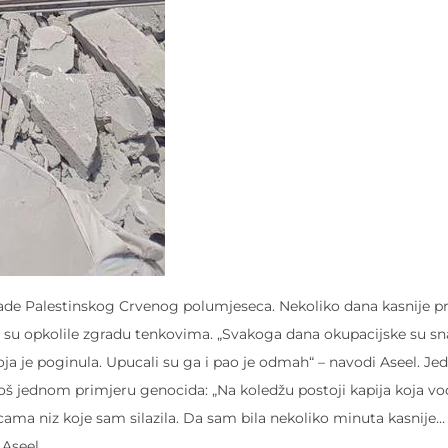
grade Palestinskog Crvenog polumjeseca. Nekoliko dana kasnije p
o su opkolile zgradu tenkovima. „Svakoga dana okupacijske su s
koja je poginula. Upucali su ga i pao je odmah“ – navodi Aseel. J
još jednom primjeru genocida: „Na koledžu postoji kapija koja vo
cama niz koje sam silazila. Da sam bila nekoliko minuta kasnije
 Aseel.