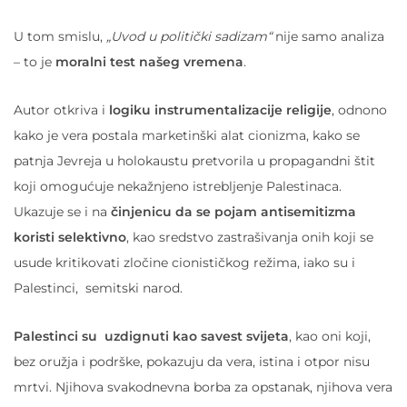
U tom smislu,
„Uvod u politički sadizam“
nije samo analiza
– to je
moralni test našeg vremena
.
Autor otkriva i
logiku instrumentalizacije religije
, odnono
kako je vera postala marketinški alat cionizma, kako se
patnja Jevreja u holokaustu pretvorila u propagandni štit
koji omogućuje nekažnjeno istrebljenje Palestinaca.
Ukazuje se i na
činjenicu da se pojam antisemitizma
koristi selektivno
, kao sredstvo zastrašivanja onih koji se
usude kritikovati zločine cionističkog režima, iako su i
Palestinci, semitski narod.
Palestinci su uzdignuti kao savest svijeta
, kao oni koji,
bez oružja i podrške, pokazuju da vera, istina i otpor nisu
mrtvi. Njihova svakodnevna borba za opstanak, njihova vera