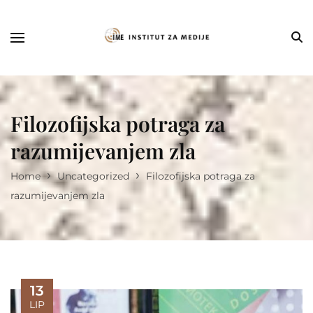
Filozofijska potraga za
razumijevanjem zla
›
›
Home
Uncategorized
Filozofijska potraga za
razumijevanjem zla
13
LIP