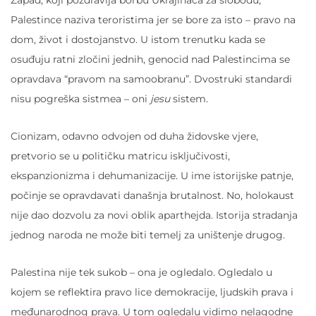
Palestince naziva teroristima jer se bore za isto – pravo na
dom, život i dostojanstvo. U istom trenutku kada se
osuđuju ratni zločini jednih, genocid nad Palestincima se
opravdava “pravom na samoobranu”. Dvostruki standardi
nisu pogreška sistmea – oni
jesu
sistem.
Cionizam, odavno odvojen od duha židovske vjere,
pretvorio se u političku matricu isključivosti,
ekspanzionizma i dehumanizacije. U ime istorijske patnje,
počinje se opravdavati današnja brutalnost. No, holokaust
nije dao dozvolu za novi oblik aparthejda. Istorija stradanja
jednog naroda ne može biti temelj za uništenje drugog.
Palestina nije tek sukob – ona je ogledalo. Ogledalo u
kojem se reflektira pravo lice demokracije, ljudskih prava i
međunarodnog prava. U tom ogledalu vidimo nelagodne