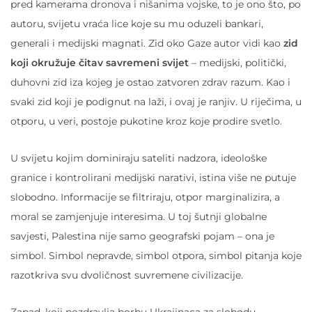
pred kamerama dronova i nišanima vojske, to je ono što, po
autoru, svijetu vraća lice koje su mu oduzeli bankari,
generali i medijski magnati. Zid oko Gaze autor vidi kao
zid
koji okružuje čitav savremeni svijet
– medijski, politički,
duhovni zid iza kojeg je ostao zatvoren zdrav razum. Kao i
svaki zid koji je podignut na laži, i ovaj je ranjiv. U riječima, u
otporu, u veri, postoje pukotine kroz koje prodire svetlo.
U svijetu kojim dominiraju sateliti nadzora, ideološke
granice i kontrolirani medijski narativi, istina više ne putuje
slobodno. Informacije se filtriraju, otpor marginalizira, a
moral se zamjenjuje interesima. U toj šutnji globalne
savjesti, Palestina nije samo geografski pojam – ona je
simbol. Simbol nepravde, simbol otpora, simbol pitanja koje
razotkriva svu dvoličnost suvremene civilizacije.
Zapad, koji pozdravlja borbu Ukrajinaca za slobodu,