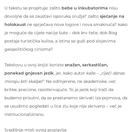
U tekstu se propituje: zašto
bebe u inkubatorima
nisu
dovoljne da se zaustavi isporuka oružja? zašto
sjećanje na
holokaust
ne sprječava nove logore i nova smaknuća? kako
je moguće da cijele nacije šute – dok krv teče, dok Bog
postaje turistička kulisa, a istina se guši pod slojevima
geopolitičkog cinizma?
Tekstovu u ovoj knjizi koriste
snažan, sarkastičan,
ponekad gnjevan jezik
, jer, kako autor kaže –
„riječi danas
moraju biti skalpel“
. Ne odmjerene, ne akademske, već
britke, precizne, razotkrivajuće. To je jezik koji traži da
budemo prisutni, da se prestanemo skrivati iza pojmova, da
se usudimo pogledati u lice zlu koje nije skriveno – već je
institucionalizirano.
Središnje misli ovog poglavlja: