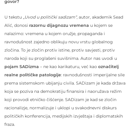
govor?
U tekstu
„Uvod u politički sadizam“
, autor, akademik Sead
Alić, donosi
razornu dijagnozu vremena
u kojem se
nalazimo: vremena u kojem oružje, propaganda i
ravnodušnost zajedno oblikuju novu vrstu globalnog
zločina. To je zločin protiv istine, protiv savjesti, protiv
naroda koji su proglašeni suvišnima. Autor nas uvodi u
pojam SADizma
– ne kao karikaturu, već kao
označitelj
realne političke patologije
: ravnodušnosti imperijalne sile
prema sistemskom ubijanju civila. SADizam je kada država
koja se poziva na demokratiju finansira i naoružava režim
koji provodi etničko čišćenje. SADizam je kad se zločin
racionalizje, normalizuje i uklopi u svakodnevni diskurs
političkih konferencija, medijskih izvještaja i diplomatskih
fraza.