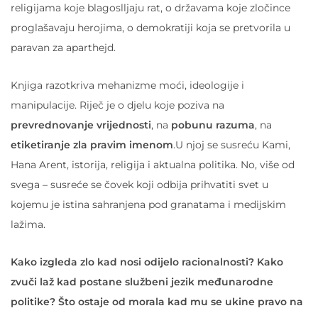
religijama koje blagoslljaju rat, o državama koje zločince
proglašavaju herojima, o demokratiji koja se pretvorila u
paravan za aparthejd.
Knjiga razotkriva mehanizme moći, ideologije i
manipulacije. Riječ je o djelu koje poziva na
prevrednovanje vrijednosti
, na
pobunu razuma
, na
etiketiranje zla pravim imenom
.U njoj se susreću Kami,
Hana Arent, istorija, religija i aktualna politika. No, više od
svega – susreće se čovek koji odbija prihvatiti svet u
kojemu je istina sahranjena pod granatama i medijskim
lažima.
Kako izgleda zlo kad nosi odijelo racionalnosti? Kako
zvuči laž kad postane službeni jezik međunarodne
politike? Što ostaje od morala kad mu se ukine pravo na