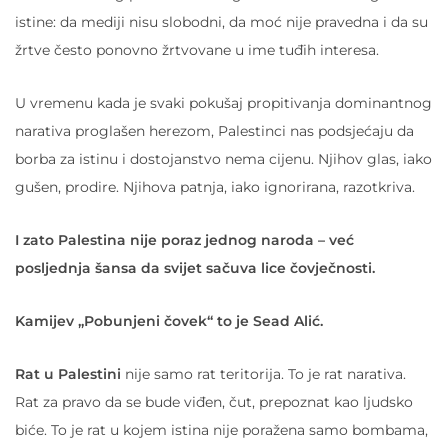
istine: da mediji nisu slobodni, da moć nije pravedna i da su
žrtve često ponovno žrtvovane u ime tuđih interesa.
U vremenu kada je svaki pokušaj propitivanja dominantnog
narativa proglašen herezom, Palestinci nas podsjećaju da
borba za istinu i dostojanstvo nema cijenu. Njihov glas, iako
gušen, prodire. Njihova patnja, iako ignorirana, razotkriva.
I zato Palestina nije poraz jednog naroda – već
posljednja šansa da svijet sačuva lice čovječnosti.
Kamijev „Pobunjeni čovek“ to je Sead Alić.
Rat u Palestini
nije samo rat teritorija. To je rat narativa.
Rat za pravo da se bude viđen, čut, prepoznat kao ljudsko
biće. To je rat u kojem istina nije poražena samo bombama,