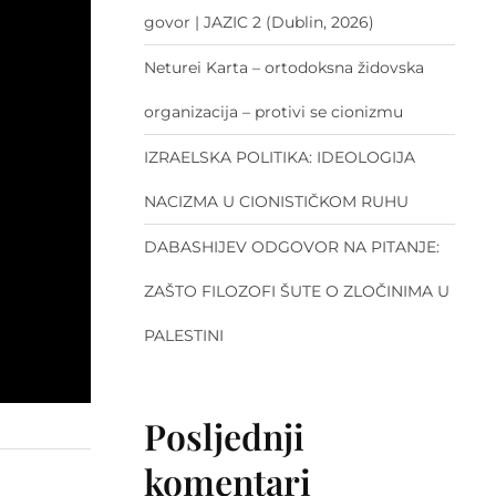
govor | JAZIC 2 (Dublin, 2026)
Neturei Karta – ortodoksna židovska
organizacija – protivi se cionizmu
IZRAELSKA POLITIKA: IDEOLOGIJA
NACIZMA U CIONISTIČKOM RUHU
DABASHIJEV ODGOVOR NA PITANJE:
ZAŠTO FILOZOFI ŠUTE O ZLOČINIMA U
PALESTINI
Posljednji
komentari