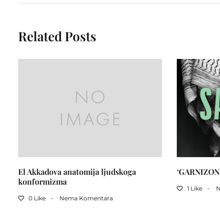
Related Posts
El Akkadova anatomija ljudskoga
‘GARNIZON
konformizma
1 Like
0 Like
Nema Komentara