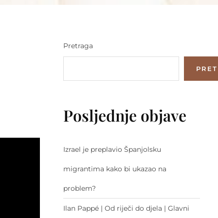
Pretraga
PRE
Posljednje objave
Izrael je preplavio Španjolsku
migrantima kako bi ukazao na
problem?
Ilan Pappé | Od riječi do djela | Glavni