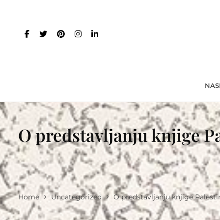
NAS
O predstavljanju knjige 
›
›
Home
Uncategorized
O predstavljanju knjige Pales