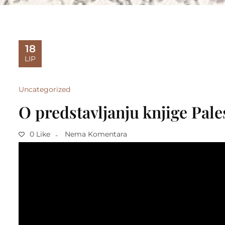
18
LIP
Uncategorized
O predstavljanju knjige Pal
0 Like
Nema Komentara