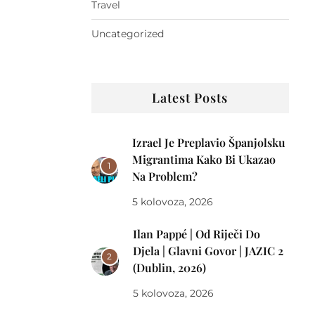
Travel
Uncategorized
Latest Posts
Izrael Je Preplavio Španjolsku
Migrantima Kako Bi Ukazao
1
Na Problem?
5 kolovoza, 2026
Ilan Pappé | Od Riječi Do
Djela | Glavni Govor | JAZIC 2
2
(Dublin, 2026)
5 kolovoza, 2026