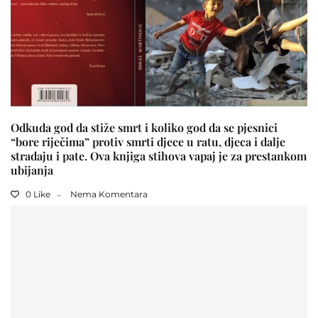
Odkuda god da stiže smrt i koliko god da se pjesnici
“bore riječima” protiv smrti djece u ratu, djeca i dalje
stradaju i pate. Ova knjiga stihova vapaj je za prestankom
ubijanja
0 Like
Nema Komentara