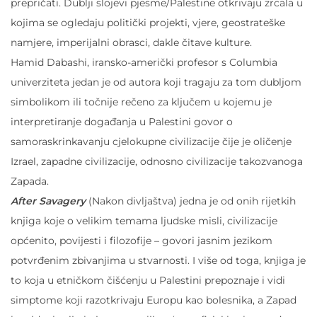
prepričati. Dublji slojevi pjesme/Palestine otkrivaju zrcala u
kojima se ogledaju politički projekti, vjere, geostrateške
namjere, imperijalni obrasci, dakle čitave kulture.
Hamid Dabashi, iransko-američki profesor s Columbia
univerziteta jedan je od autora koji tragaju za tom dubljom
simbolikom ili točnije rečeno za ključem u kojemu je
interpretiranje događanja u Palestini govor o
samoraskrinkavanju cjelokupne civilizacije čije je oličenje
Izrael, zapadne civilizacije, odnosno civilizacije takozvanoga
Zapada.
After Savagery
(Nakon divljaštva) jedna je od onih rijetkih
knjiga koje o velikim temama ljudske misli, civilizacije
općenito, povijesti i filozofije – govori jasnim jezikom
potvrđenim zbivanjima u stvarnosti. I više od toga, knjiga je
to koja u etničkom čišćenju u Palestini prepoznaje i vidi
simptome koji razotkrivaju Europu kao bolesnika, a Zapad