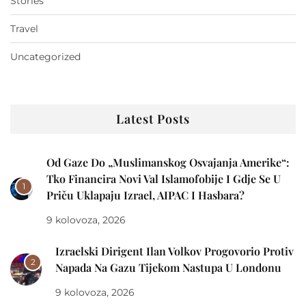
Stories
Travel
Uncategorized
Latest Posts
Od Gaze Do „muslimanskog Osvajanja Amerike“:
Tko Financira Novi Val Islamofobije I Gdje Se U
1
Priču Uklapaju Izrael, AIPAC I Hasbara?
9 kolovoza, 2026
Izraelski Dirigent Ilan Volkov Progovorio Protiv
2
Napada Na Gazu Tijekom Nastupa U Londonu
9 kolovoza, 2026