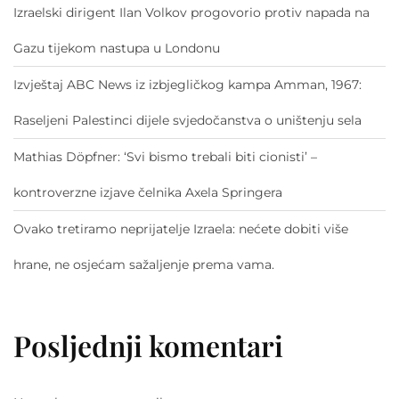
Izraelski dirigent Ilan Volkov progovorio protiv napada na
Gazu tijekom nastupa u Londonu
Izvještaj ABC News iz izbjegličkog kampa Amman, 1967:
Raseljeni Palestinci dijele svjedočanstva o uništenju sela
Mathias Döpfner: ‘Svi bismo trebali biti cionisti’ –
kontroverzne izjave čelnika Axela Springera
Ovako tretiramo neprijatelje Izraela: nećete dobiti više
hrane, ne osjećam sažaljenje prema vama.
Posljednji komentari