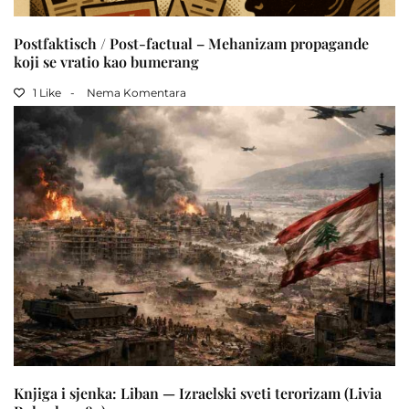
Postfaktisch / Post-factual – Mehanizam propagande
koji se vratio kao bumerang
1 Like
Nema Komentara
Knjiga i sjenka: Liban — Izraelski sveti terorizam (Livia