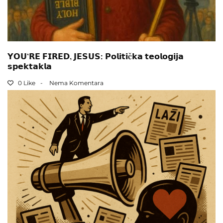
𝗬𝗢𝗨’𝗥𝗘 𝗙𝗜𝗥𝗘𝗗, 𝗝𝗘𝗦𝗨𝗦: 𝗣𝗼𝗹𝗶𝘁𝗶č𝗸𝗮 𝘁𝗲𝗼𝗹𝗼𝗴𝗶𝗷𝗮
𝘀𝗽𝗲𝗸𝘁𝗮𝗸𝗹𝗮
0 Like
Nema Komentara