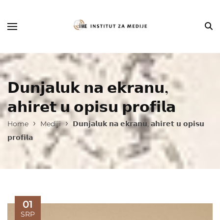
𝗗𝘂𝗻𝗷𝗮𝗹𝘂𝗸 𝗻𝗮 𝗲𝗸𝗿𝗮𝗻𝘂,
𝗮𝗵𝗶𝗿𝗲𝘁 𝘂 𝗼𝗽𝗶𝘀𝘂 𝗽𝗿𝗼𝗳𝗶𝗹𝗮
›
›
Home
Mediji
𝗗𝘂𝗻𝗷𝗮𝗹𝘂𝗸 𝗻𝗮 𝗲𝗸𝗿𝗮𝗻𝘂, 𝗮𝗵𝗶𝗿𝗲𝘁 𝘂 𝗼𝗽𝗶𝘀𝘂
𝗽𝗿𝗼𝗳𝗶𝗹𝗮
01
SRP