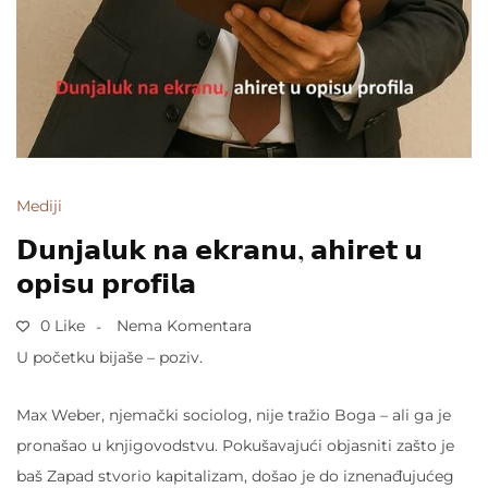
Mediji
𝗗𝘂𝗻𝗷𝗮𝗹𝘂𝗸 𝗻𝗮 𝗲𝗸𝗿𝗮𝗻𝘂, 𝗮𝗵𝗶𝗿𝗲𝘁 𝘂
𝗼𝗽𝗶𝘀𝘂 𝗽𝗿𝗼𝗳𝗶𝗹𝗮
0 Like
Nema Komentara
U početku bijaše – poziv.
Max Weber, njemački sociolog, nije tražio Boga – ali ga je
pronašao u knjigovodstvu. Pokušavajući objasniti zašto je
baš Zapad stvorio kapitalizam, došao je do iznenađujućeg