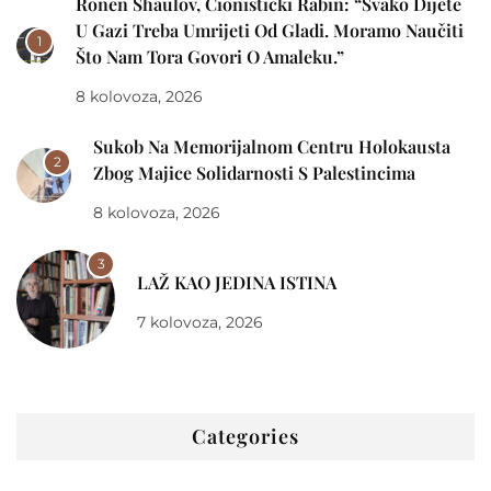
Ronen Shaulov, Cionistički Rabin: “Svako Dijete
U Gazi Treba Umrijeti Od Gladi. Moramo Naučiti
1
Što Nam Tora Govori O Amaleku.”
8 kolovoza, 2026
Sukob Na Memorijalnom Centru Holokausta
2
Zbog Majice Solidarnosti S Palestincima
8 kolovoza, 2026
3
LAŽ KAO JEDINA ISTINA
7 kolovoza, 2026
Categories