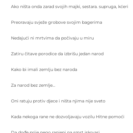
Ako ništa onda zarad svojih majki, sestara. supruga, kćeri
Preoravaju svježe grobove svojim bagerima
Nedajući ni mrtvima da počivaju u miru
Zatiru čitave porodice da izbrišu jedan narod
Kako bi imali zemlju bez naroda
Za narod bez zemlje…
Oni ratuju protiv djece i ništa njima nije sveto
Kada nekoga rane ne dozvoljavaju vozilu Hitne pomoći
Da dođe prije nego ranjeni na smrt iskrvari