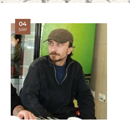
04
SRP