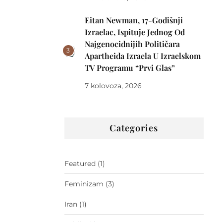
Eitan Newman, 17-Godišnji
Izraelac, Ispituje Jednog Od
Najgenocidnijih Političara
3
Apartheida Izraela U Izraelskom
TV Programu “Prvi Glas”
7 kolovoza, 2026
Categories
Featured
(1)
Feminizam
(3)
Iran
(1)