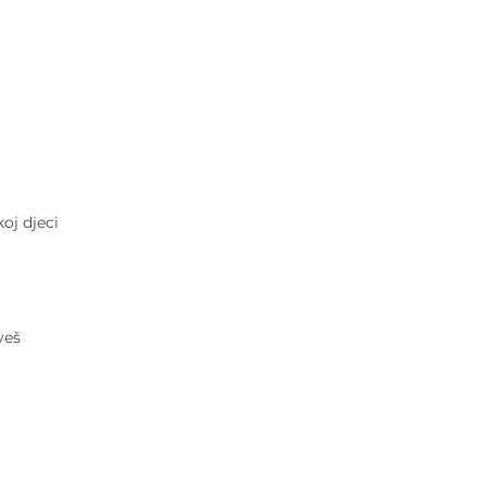
oj djeci
veš