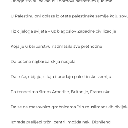
Onoga što su nekad bili domovi nesretnim ljudima…
U Palestinu oni dolaze iz otete palestinske zemlje koju zovu
I iz cijeloga svijeta – uz blagoslov Zapadne civilizacije
Koja je u barbarstvu nadmašila sve prethodne
Da počine najbarbarskija nedjela
Da ruše, ubijaju, siluju i prodaju palestinsku zemlju
Po tenderima širom Amerike, Britanije, Francuske
Da se na masovnim grobnicama “tih muslimanskih divljak
Izgrade prelijepi tržni centri, možda neki Diznilend