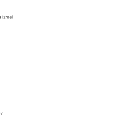
 Izrael
a”