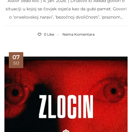
Autor Sead Alić | 4. jan. 2026. | Društvo El Akkad govori o
situaciji u kojoj se čovjek osjeća kao da gubi pamet. Govori
o ‘orwelovskoj naravi’, ‘bezočnoj dvoličnosti’, ‘praznom...
0 Like
Nema Komentara
07
SIJ