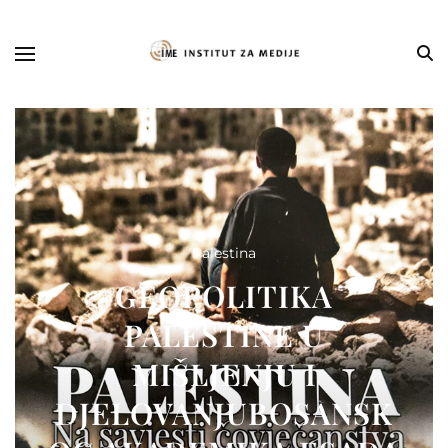
Palestina
GEOPOLITIKA
PALESTINE U
MIŠLJENJU I
DJELOVANJUBOSANSK