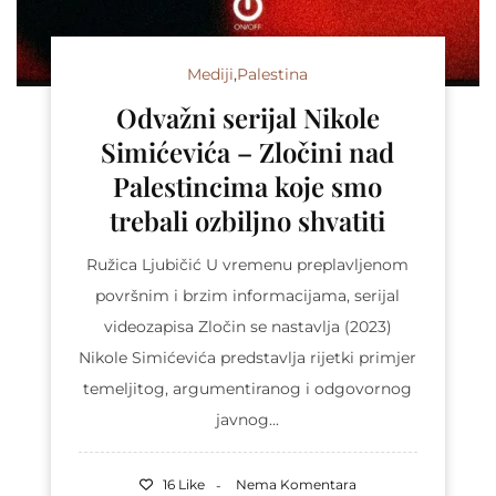
Mediji
,
Palestina
Odvažni serijal Nikole
Simićevića – Zločini nad
Palestincima koje smo
trebali ozbiljno shvatiti
Ružica Ljubičić U vremenu preplavljenom
površnim i brzim informacijama, serijal
videozapisa Zločin se nastavlja (2023)
Nikole Simićevića predstavlja rijetki primjer
temeljitog, argumentiranog i odgovornog
javnog...
16 Like
Nema Komentara