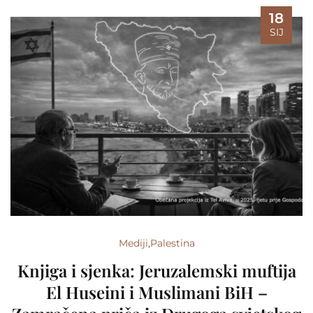
18
SIJ
Mediji
,
Palestina
Knjiga i sjenka: Jeruzalemski muftija
El Huseini i Muslimani BiH –