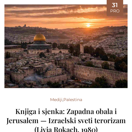
31
PRO
Mediji
,
Palestina
Knjiga i sjenka: Zapadna obala i
Jerusalem — Izraelski sveti terorizam
(Livia Rokach, 1980)