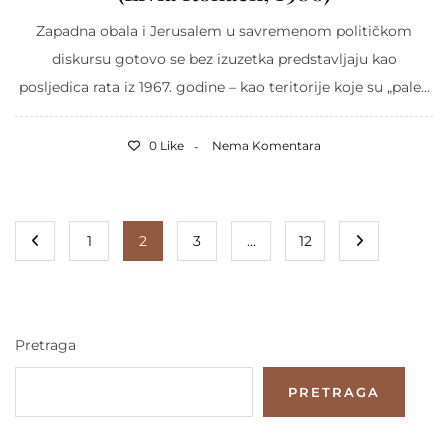
Zapadna obala i Jerusalem u savremenom političkom
diskursu gotovo se bez izuzetka predstavljaju kao
posljedica rata iz 1967. godine – kao teritorije koje su „pale...
0 Like
Nema Komentara
1
2
3
…
12
Pretraga
PRETRAGA