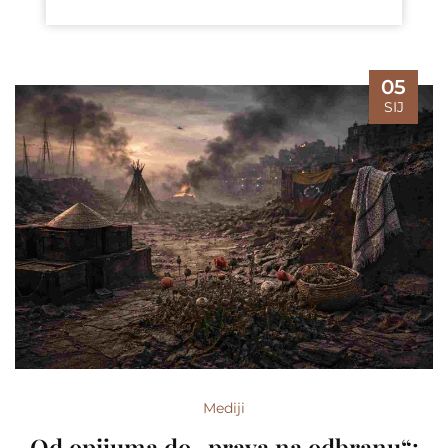
05
SIJ
Mediji
Od opijuma do „prava na odbranu“: