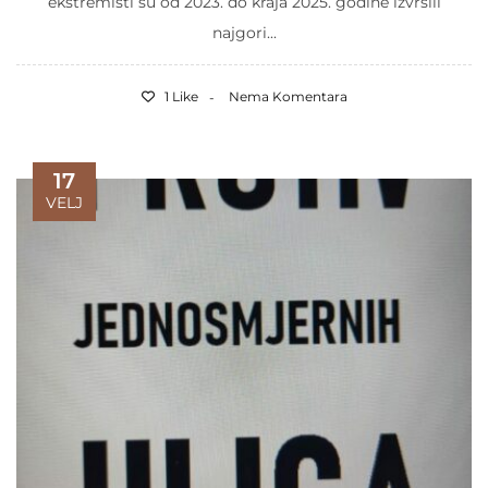
ekstremisti su od 2023. do kraja 2025. godine izvršili
najgori...
1 Like
Nema Komentara
17
VELJ