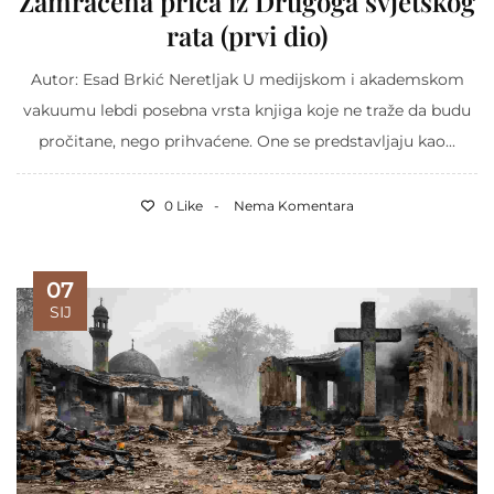
Zamračena priča iz Drugoga svjetskog
rata (prvi dio)
Autor: Esad Brkić Neretljak U medijskom i akademskom
vakuumu lebdi posebna vrsta knjiga koje ne traže da budu
pročitane, nego prihvaćene. One se predstavljaju kao...
0 Like
Nema Komentara
07
SIJ