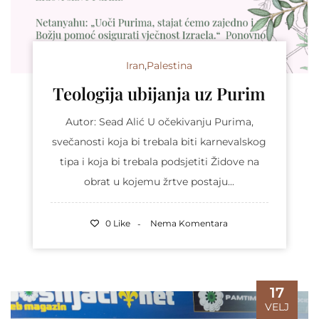
Iran
,
Palestina
Teologija ubijanja uz Purim
Autor: Sead Alić U očekivanju Purima,
svečanosti koja bi trebala biti karnevalskog
tipa i koja bi trebala podsjetiti Židove na
obrat u kojemu žrtve postaju...
0 Like
Nema Komentara
17
VELJ