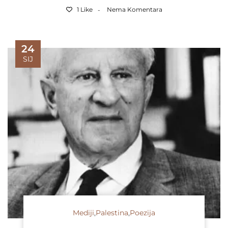
1 Like
Nema Komentara
24
SIJ
Mediji
,
Palestina
,
Poezija