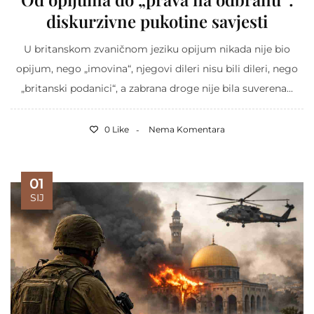
diskurzivne pukotine savjesti
U britanskom zvaničnom jeziku opijum nikada nije bio
opijum, nego „imovina“, njegovi dileri nisu bili dileri, nego
„britanski podanici“, a zabrana droge nije bila suverena...
0 Like
Nema Komentara
01
SIJ